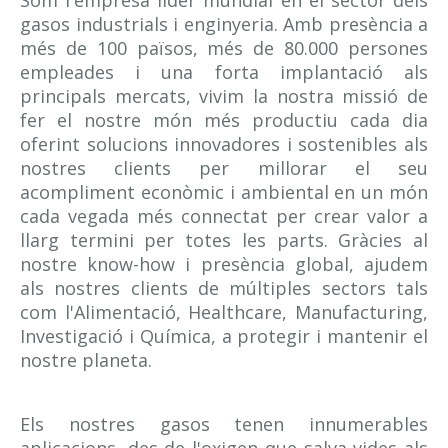
Ajuda'ns a Millorar
gasos industrials i enginyeria. Amb presència a
més de 100 països, més de 80.000 persones
Empreses que han confiat
empleades i una forta implantació als
principals mercats, vivim la nostra missió de
fer el nostre món més productiu cada dia
oferint solucions innovadores i sostenibles als
nostres clients per millorar el seu
acompliment econòmic i ambiental en un món
cada vegada més connectat per crear valor a
llarg termini per totes les parts. Gràcies al
nostre know-how i presència global, ajudem
als nostres clients de múltiples sectors tals
com l'Alimentació, Healthcare, Manufacturing,
Investigació i Química, a protegir i mantenir el
nostre planeta.
Els nostres gasos tenen innumerables
aplicacions, des de l'oxigen que salva vides als