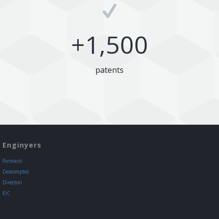
+
1,500
patents
Enginyers
Formació
Descomptes
Directori
EIC