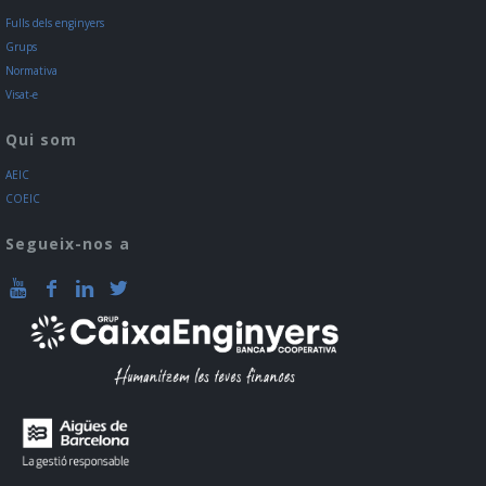
Fulls dels enginyers
Grups
Normativa
Visat-e
Qui som
AEIC
COEIC
Segueix-nos a